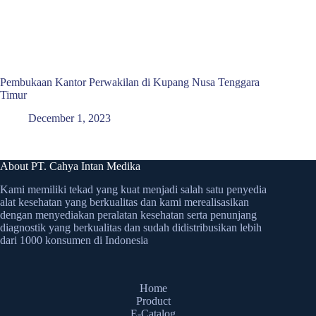
Pembukaan Kantor Perwakilan di Kupang Nusa Tenggara
Timur
December 1, 2023
About PT. Cahya Intan Medika
Kami memiliki tekad yang kuat menjadi salah satu penyedia
alat kesehatan yang berkualitas dan kami merealisasikan
dengan menyediakan peralatan kesehatan serta penunjang
diagnostik yang berkualitas dan sudah didistribusikan lebih
dari 1000 konsumen di Indonesia
Home
Product
E-Catalog