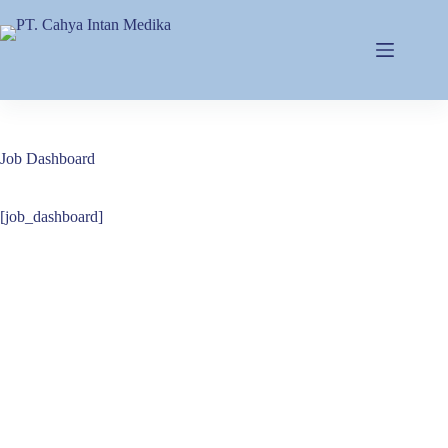
Skip
to
content
Job Dashboard
[job_dashboard]