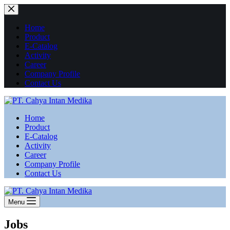
Home
Product
E-Catalog
Activity
Career
Company Profile
Contact Us
Home
Product
E-Catalog
Activity
Career
Company Profile
Contact Us
Menu
Jobs