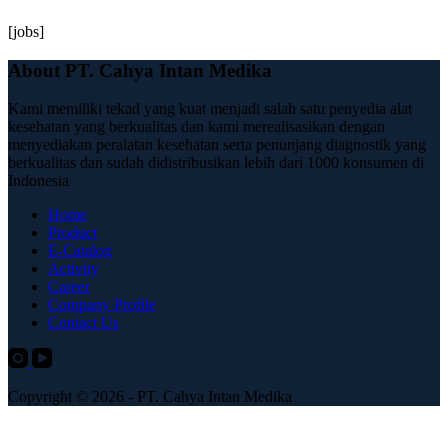
[jobs]
About PT. Cahya Intan Medika
Kami memiliki tekad yang kuat menjadi salah satu penyedia alat
kesehatan yang berkualitas dan kami merealisasikan dengan
menyediakan peralatan kesehatan serta penunjang diagnostik yang
berkualitas dan sudah didistribusikan lebih dari 1000 konsumen di
Indonesia
Home
Product
E-Catalog
Activity
Career
Company Profile
Contact Us
Copyright © 2026 - PT. Cahya Intan Medika