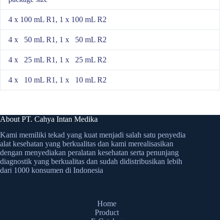
4 x 100 mL R1, 1 x 100 mL R2
4 x 50 mL R1, 1 x 50 mL R2
4 x 25 mL R1, 1 x 25 mL R2
4 x 10 mL R1, 1 x 10 mL R2
About PT. Cahya Intan Medika
Kami memiliki tekad yang kuat menjadi salah satu penyedia
alat kesehatan yang berkualitas dan kami merealisasikan
dengan menyediakan peralatan kesehatan serta penunjang
diagnostik yang berkualitas dan sudah didistribusikan lebih
dari 1000 konsumen di Indonesia
Home
Product