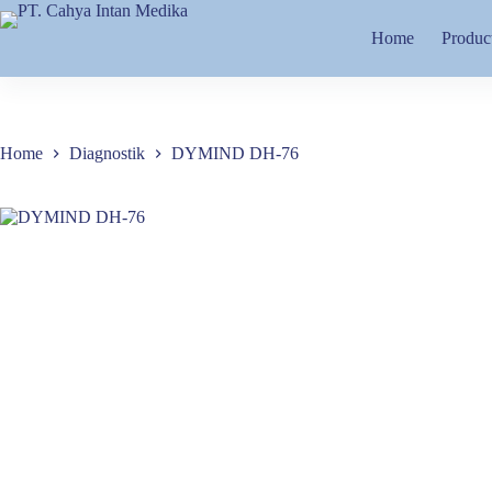
Skip
to
Home
Produc
content
Home
Diagnostik
DYMIND DH-76