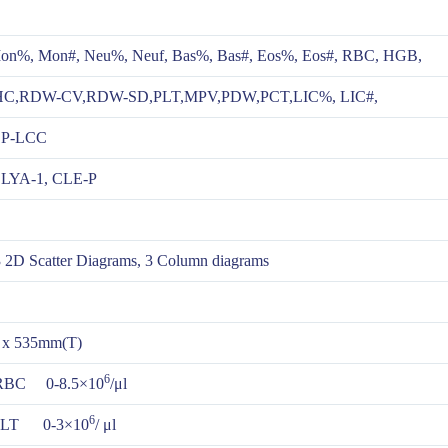
n%, Mon#, Neu%, Neuf, Bas%, Bas#, Eos%, Eos#, RBC, HGB,
,RDW-CV,RDW-SD,PLT,MPV,PDW,PCT,LIC%, LIC#,
 P-LCC
 LYA-1, CLE-P
3 2D Scatter Diagrams, 3 Column diagrams
 x 535mm(T)
6
BC 0-8.5×10
/μl
6
PLT 0-3×10
/ μl