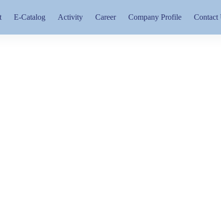
t
E-Catalog
Activity
Career
Company Profile
Contact