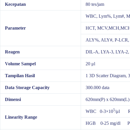
Kecepatan
80 tes/jam
WBC, Lym%, Lym#, Mo
Parameter
HCT, MCV,MCH,MCHC
ALY%, ALY#, P-LCR,
Reagen
DIL-A, LYA-3, LYA-2,
Volume Sampel
20 μl
Tampilan Hasil
1 3D Scatter Diagram, 
Data Storage Capacity
300.000 data
Dimensi
620mm(P) x 620mm(L)
5
WBC 0-3×10
/μl R
Linearity Range
HGB 0-25 mg/dl 