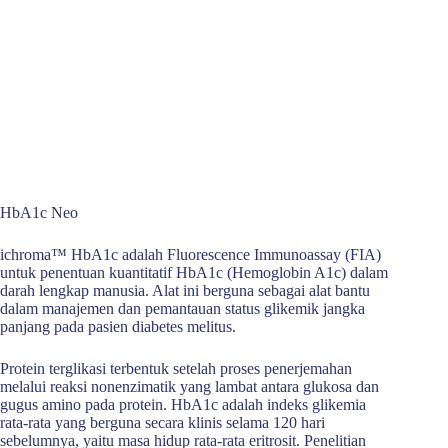
HbA1c Neo
ichroma™ HbA1c adalah Fluorescence Immunoassay (FIA)
untuk penentuan kuantitatif HbA1c (Hemoglobin A1c) dalam
darah lengkap manusia. Alat ini berguna sebagai alat bantu
dalam manajemen dan pemantauan status glikemik jangka
panjang pada pasien diabetes melitus.
Protein terglikasi terbentuk setelah proses penerjemahan
melalui reaksi nonenzimatik yang lambat antara glukosa dan
gugus amino pada protein. HbA1c adalah indeks glikemia
rata-rata yang berguna secara klinis selama 120 hari
sebelumnya, yaitu masa hidup rata-rata eritrosit. Penelitian